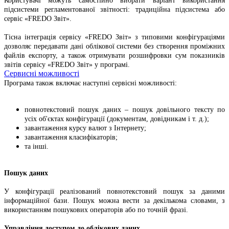
Користувачі можуть самостійно вибрати варіант використання
підсистеми регламентованої звітності: традиційна підсистема або
сервіс «FREDO Звіт».
Тісна інтеграція сервісу «FREDO Звіт» з типовими конфігураціями
дозволяє передавати дані облікової системи без створення проміжних
файлів експорту, а також отримувати розшифровки сум показників
звітів сервісу «FREDO Звіт» у програмі.
Сервисні можливості
Програма також включає наступні сервісні можливості:
повнотекстовий пошук даних – пошук довільного тексту по
усіх об'єктах конфігурації (документам, довідникам і т. д.);
завантаження курсу валют з Інтернету;
завантаження класифікаторів;
та інші.
Пошук даних
У конфігурації реалізований повнотекстовий пошук за даними
інформаційної бази. Пошук можна вести за декількома словами, з
використанням пошукових операторів або по точній фразі.
Управління доступом до облікових даних