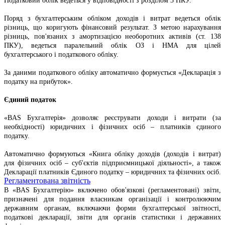
Податковий облік ведеться у відповідності з розділом 3 ПКУ.
Поряд з бухгалтерським обліком доходів і витрат ведеться облік
різниць, що коригують фінансовий результат. З метою нарахування
різниць, пов'язаних з амортизацією необоротних активів (ст. 138
ПКУ), ведеться паралельний облік ОЗ і НМА для цілей
бухгалтерського і податкового обліку.
За даними податкового обліку автоматично формується «Декларація з
податку на прибуток».
Єдиний податок
«BAS Бухгалтерія» дозволяє реєструвати доходи і витрати (за
необхідності) юридичних і фізичних осіб – платників єдиного
податку.
Автоматично формуються «Книга обліку доходів (доходів і витрат)
для фізичних осіб – суб'єктів підприємницької діяльності», а також
Декларації платників Єдиного податку – юридичних та фізичних осіб.
Регламентована звітність
В «BAS Бухгалтерію» включено обов'язкові (регламентовані) звіти,
призначені для подання власникам організації і контролюючим
державним органам, включаючи форми бухгалтерської звітності,
податкові декларації, звіти для органів статистики і державних