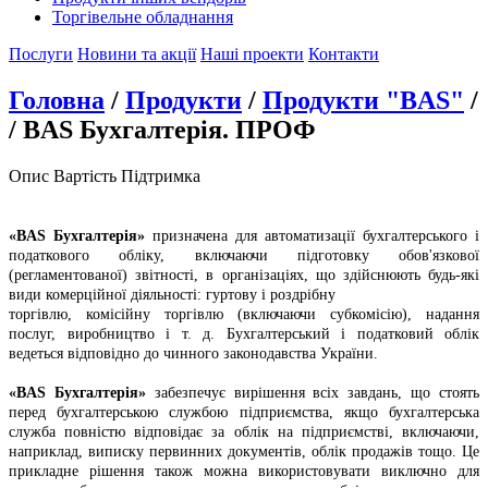
Торгівельне обладнання
Послуги
Новини та акції
Наші проекти
Контакти
Головна
/
Продукти
/
Продукти "BAS"
/
/ BAS Бухгалтерія. ПРОФ
Опис
Вартість
Підтримка
«BAS Бухгалтерія»
призначена для автоматизації бухгалтерського і
податкового обліку, включаючи підготовку обов'язкової
(регламентованої) звітності, в організаціях, що здійснюють будь-які
види комерційної діяльності: гуртову і роздрібну
торгівлю, комісійну торгівлю (включаючи субкомісію), надання
послуг, виробництво і т. д. Бухгалтерський і податковий облік
ведеться відповідно до чинного законодавства України.
«BAS Бухгалтерія»
забезпечує вирішення всіх завдань, що стоять
перед бухгалтерською службою підприємства, якщо бухгалтерська
служба повністю відповідає за облік на підприємстві, включаючи,
наприклад, виписку первинних документів, облік продажів тощо. Це
прикладне рішення також можна використовувати виключно для