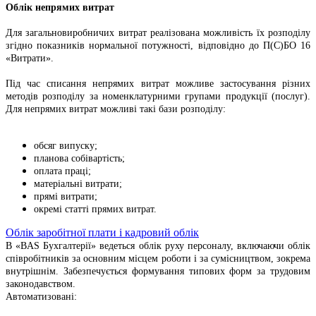
Облік непрямих витрат
Для загальновиробничих витрат реалізована можливість їх розподілу
згідно показників нормальної потужності, відповідно до П(С)БО 16
«Витрати».
Під час списання непрямих витрат можливе застосування різних
методів розподілу за номенклатурними групами продукції (послуг).
Для непрямих витрат можливі такі бази розподілу:
обсяг випуску;
планова собівартість;
оплата праці;
матеріальні витрати;
прямі витрати;
окремі статті прямих витрат.
Облік заробітної плати і кадровий облік
В «BAS Бухгалтерії» ведеться облік руху персоналу, включаючи облік
співробітників за основним місцем роботи і за сумісництвом, зокрема
внутрішнім. Забезпечується формування типових форм за трудовим
законодавством.
Автоматизовані: