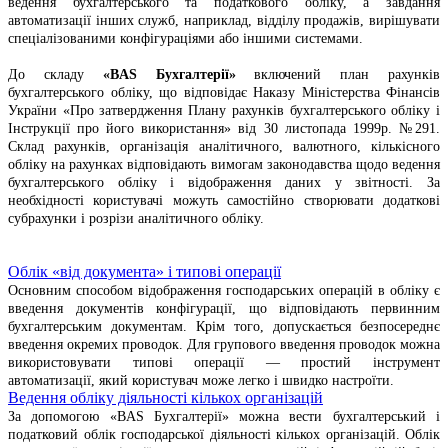
ведення бухгалтерського та податкового обліку, а завдання
автоматизації інших служб, наприклад, відділу продажів, вирішувати
спеціалізованими конфігураціями або іншими системами.
До складу
«BAS Бухгалтерії»
включений план рахунків
бухгалтерського обліку, що відповідає Наказу Міністерства Фінансів
України «Про затвердження Плану рахунків бухгалтерського обліку і
Інструкції про його використання» від 30 листопада 1999р. №291.
Склад рахунків, організація аналітичного, валютного, кількісного
обліку на рахунках відповідають вимогам законодавства щодо ведення
бухгалтерського обліку і відображення даних у звітності. За
необхідності користувачі можуть самостійно створювати додаткові
субрахунки і розрізи аналітичного обліку.
Облік «від документа» і типові операції
Основним способом відображення господарських операцій в обліку є
введення документів конфігурації, що відповідають первинним
бухгалтерським документам. Крім того, допускається безпосереднє
введення окремих проводок. Для групового введення проводок можна
використовувати типові операції — простий інструмент
автоматизації, який користувач може легко і швидко настроїти.
Ведення обліку діяльності кількох організацій
За допомогою «BAS Бухгалтерії» можна вести бухгалтерський і
податковий облік господарської діяльності кількох організацій. Облік