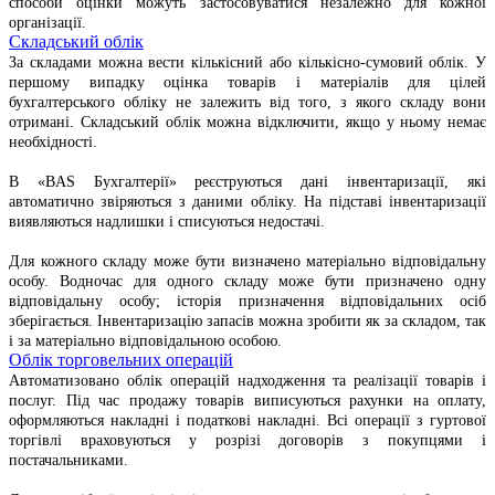
способи оцінки можуть застосовуватися незалежно для кожної
організації.
Складський облік
За складами можна вести кількісний або кількісно-сумовий облік. У
першому випадку оцінка товарів і матеріалів для цілей
бухгалтерського обліку не залежить від того, з якого складу вони
отримані. Складський облік можна відключити, якщо у ньому немає
необхідності.
В «BAS Бухгалтерії» реєструються дані інвентаризації, які
автоматично звіряються з даними обліку. На підставі інвентаризації
виявляються надлишки і списуються недостачі.
Для кожного складу може бути визначено матеріально відповідальну
особу. Водночас для одного складу може бути призначено одну
відповідальну особу; історія призначення відповідальних осіб
зберігається. Інвентаризацію запасів можна зробити як за складом, так
і за матеріально відповідальною особою.
Облік торговельних операцій
Автоматизовано облік операцій надходження та реалізації товарів і
послуг. Під час продажу товарів виписуються рахунки на оплату,
оформляються накладні і податкові накладні. Всі операції з гуртової
торгівлі враховуються у розрізі договорів з покупцями і
постачальниками.