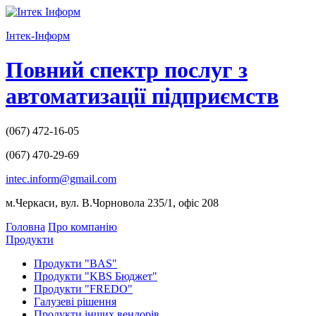
І
нтек-
І
нформ
Повний спектр послуг з
автоматизації підприємств
(067)
472-16-05
(067)
470-29-69
intec.inform@gmail.com
м.Черкаси, вул. В.Чорновола 235/1, офіс 208
Головна
Про компанію
Продукти
Продукти "BAS"
Продукти "KBS Бюджет"
Продукти "FREDO"
Галузеві рішення
Продукти інших вендорів