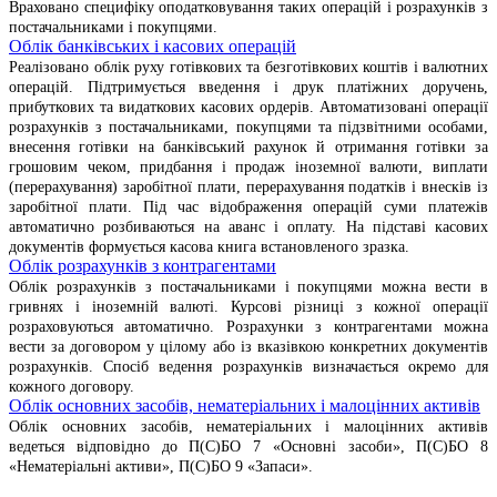
Враховано специфіку оподатковування таких операцій і розрахунків з
постачальниками і покупцями.
Облік банківських і касових операцій
Реалізовано облік руху готівкових та безготівкових коштів і валютних
операцій. Підтримується введення і друк платіжних доручень,
прибуткових та видаткових касових ордерів. Автоматизовані операції
розрахунків з постачальниками, покупцями та підзвітними особами,
внесення готівки на банківський рахунок й отримання готівки за
грошовим чеком, придбання і продаж іноземної валюти, виплати
(перерахування) заробітної плати, перерахування податків і внесків із
заробітної плати. Під час відображення операцій суми платежів
автоматично розбиваються на аванс і оплату. На підставі касових
документів формується касова книга встановленого зразка.
Облік розрахунків з контрагентами
Облік розрахунків з постачальниками і покупцями можна вести в
гривнях і іноземній валюті. Курсові різниці з кожної операції
розраховуються автоматично. Розрахунки з контрагентами можна
вести за договором у цілому або із вказівкою конкретних документів
розрахунків. Спосіб ведення розрахунків визначається окремо для
кожного договору.
Облік основних засобів, нематеріальних і малоцінних активів
Облік основних засобів, нематеріальних і малоцінних активів
ведеться відповідно до П(С)БО 7 «Основні засоби», П(С)БО 8
«Нематеріальні активи», П(С)БО 9 «Запаси».