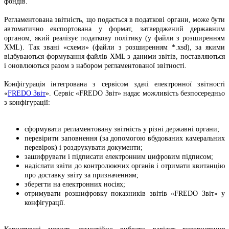
фондів.
Регламентована звітність, що подається в податкові органи, може бути
автоматично експортована у формат, затверджений державним
органом, який реалізує податкову політику (у файли з розширенням
XML). Так звані «схеми» (файли з розширенням *.xsd), за якими
відбуваються формування файлів XML з даними звітів, поставляються
і оновлюються разом з набором регламентованої звітності.
Конфігурація інтегрована з сервісом здачі електронної звітності
«
FREDO Звіт
». Сервіс «FREDO Звіт» надає можливість безпосередньо
з конфігурації:
сформувати регламентовану звітність у різні державні органи;
перевірити заповнення (за допомогою вбудованих камеральних
перевірок) і роздрукувати документи;
зашифрувати і підписати електронним цифровим підписом;
надіслати звіти до контролюючих органів і отримати квитанцію
про доставку звіту за призначенням;
зберегти на електронних носіях;
отримувати розшифровку показників звітів «FREDO Звіт» у
конфігурації.