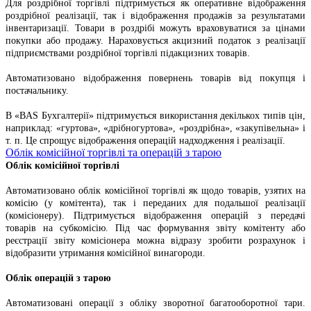
Для роздрібної торгівлі підтримується як оперативне відображення
роздрібної реалізації, так і відображення продажів за результатами
інвентаризації. Товари в роздрібі можуть враховуватися за цінами
покупки або продажу. Нараховується акцизний податок з реалізації
підприємствами роздрібної торгівлі підакцизних товарів.
Автоматизовано відображення повернень товарів від покупця і
постачальнику.
В «BAS Бухгалтерії» підтримується використання декількох типів цін,
наприклад: «гуртова», «дрібногуртова», «роздрібна», «закупівельна» і
т. п. Це спрощує відображення операцій надходження і реалізації.
Облік комісійної торгівлі та операцій з тарою
Облік комісійної торгівлі
Автоматизовано облік комісійної торгівлі як щодо товарів, узятих на
комісію (у комітента), так і переданих для подальшої реалізації
(комісіонеру). Підтримується відображення операцій з передачі
товарів на субкомісію. Під час формування звіту комітенту або
реєстрації звіту комісіонера можна відразу зробити розрахунок і
відобразити утримання комісійної винагороди.
Облік операцій з тарою
Автоматизовані операції з обліку зворотної багатооборотної тари.