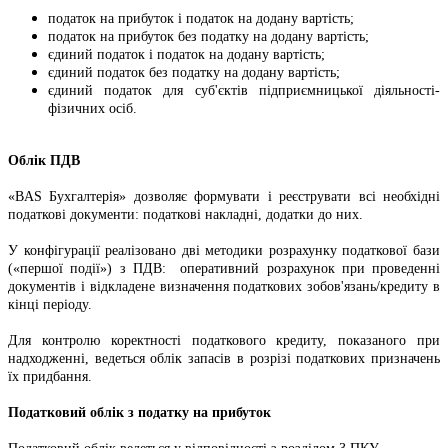
податок на прибуток і податок на додану вартість;
податок на прибуток без податку на додану вартість;
єдиний податок і податок на додану вартість;
єдиний податок без податку на додану вартість;
єдиний податок для суб'єктів підприємницької діяльності-
фізичних осіб.
Облік ПДВ
«BAS Бухгалтерія» дозволяє формувати і реєструвати всі необхідні
податкові документи: податкові накладні, додатки до них.
У конфігурації реалізовано дві методики розрахунку податкової бази
(«першої події») з ПДВ: оперативний розрахунок при проведенні
документів і відкладене визначення податкових зобов'язань/кредиту в
кінці періоду.
Для контролю коректності податкового кредиту, показаного при
надходженні, ведеться облік запасів в розрізі податкових призначень
їх придбання.
Податковий облік з податку на прибуток