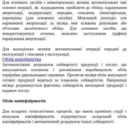
Для основних засобів і нематеріальних активів автоматизовані такі
основні операції, як: надходження, прийняття до обліку, нарахування
амортизації, модернізація, передача, списання, інвентаризація,
переоцінка (для основних засобів).
Можливий розподіл сум
нарахованої амортизації за місяць між кількома рахунками або
об'єктами аналітичного обліку. Для основних засобів, що
використовуються сезонно, можливе застосування графіків
нарахування амортизації.
Для малоцінних активів автоматизовані операції передачі до
експлуатації і списання з експлуатації.
Облік виробництва
Автоматизовані розрахунок собівартості продукції і послуг, що
випускаються основним і допоміжним виробництвом, облік
переробки давальницької сировини. Протягом місяця облік випущеної
готової продукції ведеться за плановою собівартістю. Наприкінці
місяця розраховується фактична собівартість випущеної продукції і
наданих послуг.
Облік напівфабрикатів
Для складних технологічних процесів, що мають проміжні стадії з
випуском напівфабрикатів, підтримується складський облік
напівфабрикатів і автоматичний розрахунок їхньої собівартості.