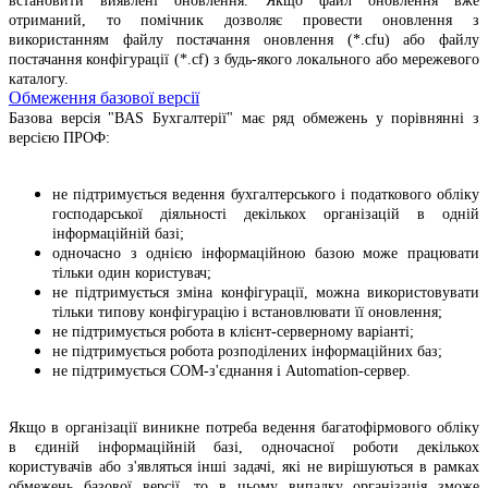
встановити виявлені оновлення. Якщо файл оновлення вже
отриманий, то помічник дозволяє провести оновлення з
використанням файлу постачання оновлення (*.cfu) або файлу
постачання конфігурації (*.cf) з будь-якого локального або мережевого
каталогу.
Обмеження базової версії
Базова версія "BAS Бухгалтерії" має ряд обмежень у порівнянні з
версією ПРОФ:
не підтримується ведення бухгалтерського і податкового обліку
господарської діяльності декількох організацій в одній
інформаційній базі;
одночасно з однією інформаційною базою може працювати
тільки один користувач;
не підтримується зміна конфігурації, можна використовувати
тільки типову конфігурацію і встановлювати її оновлення;
не підтримується робота в клієнт-серверному варіанті;
не підтримується робота розподілених інформаційних баз;
не підтримується СОМ-з'єднання і Automation-сервер.
Якщо в організації виникне потреба ведення багатофірмового обліку
в єдиній інформаційній базі, одночасної роботи декількох
користувачів або з'являться інші задачі, які не вирішуються в рамках
обмежень базової версії, то в цьому випадку організація зможе