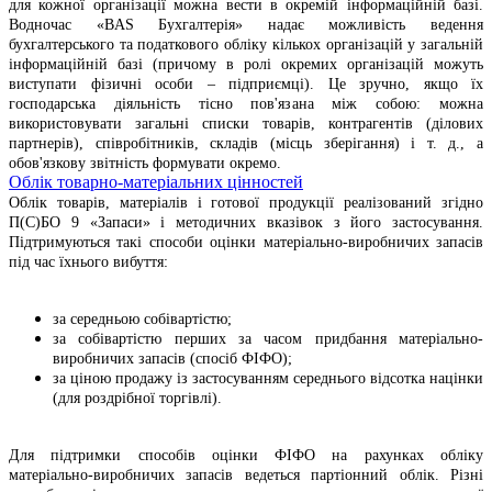
для кожної організації можна вести в окремій інформаційній базі.
Водночас «BAS Бухгалтерія» надає можливість ведення
бухгалтерського та податкового обліку кількох організацій у загальній
інформаційній базі (причому в ролі окремих організацій можуть
виступати фізичні особи – підприємці). Це зручно, якщо їх
господарська діяльність тісно пов'язана між собою: можна
використовувати загальні списки товарів, контрагентів (ділових
партнерів), співробітників, складів (місць зберігання) і т. д., а
обов'язкову звітність формувати окремо.
Облік товарно-матеріальних цінностей
Облік товарів, матеріалів і готової продукції реалізований згідно
П(С)БО 9 «Запаси» і методичних вказівок з його застосування.
Підтримуються такі способи оцінки матеріально-виробничих запасів
під час їхнього вибуття:
за середньою собівартістю;
за собівартістю перших за часом придбання матеріально-
виробничих запасів (спосіб ФІФО);
за ціною продажу із застосуванням середнього відсотка націнки
(для роздрібної торгівлі).
Для підтримки способів оцінки ФІФО на рахунках обліку
матеріально-виробничих запасів ведеться партіонний облік. Різні