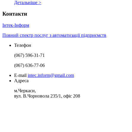
Детальнiше >
Контакти
І
нтек-
І
нформ
Повний спектр послуг з автоматизації підприємств
Телефон
(067) 596-31-71
(067) 636-77-06
E-mail
intec.inform@gmail.com
Адреса
м.Черкаси,
вул. В.Чорновола 235/1, офіс 208