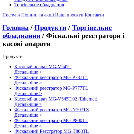
Торгівельне обладнання
Послуги
Новини та акції
Наші проекти
Контакти
Головна
/
Продукти
/
Торгівельне
обладнання
/ Фіскальні реєстратори і
касові апарати
Продукти
Касовый апарат MG-V545T
Детальнiше >
Фіскальний реєстратор MG-P787TL
Детальнiше >
Фіскальний реєстратор MG-P777TL
Детальнiше >
Касовый апарат MG-V545T.02 (Ethernet)
Детальнiше >
Фіскальний реєстратор MG-N707TS
Детальнiше >
Фіскальний реєстратор MG-P800TL
Детальнiше >
Фіскальний Реєстратор MG-T808TL