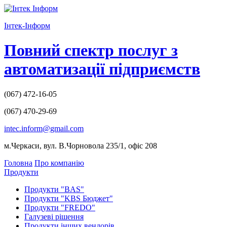
І
нтек-
І
нформ
Повний спектр послуг з
автоматизації підприємств
(067)
472-16-05
(067)
470-29-69
intec.inform@gmail.com
м.Черкаси, вул. В.Чорновола 235/1, офіс 208
Головна
Про компанію
Продукти
Продукти "BAS"
Продукти "KBS Бюджет"
Продукти "FREDO"
Галузеві рішення
Продукти інших вендорів