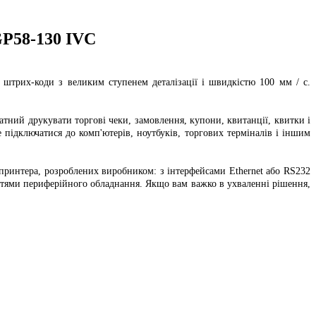
P58-130 IVC
 штрих-коди з великим ступенем деталізації і швидкістю 100 мм / с.
атний друкувати торгові чеки, замовлення, купони, квитанції, квитки і
підключатися до комп'ютерів, ноутбуків, торгових терміналів і іншим
принтера, розроблених виробником: з інтерфейсами Ethernet або RS232
тями периферійного обладнання. Якщо вам важко в ухваленні рішення,