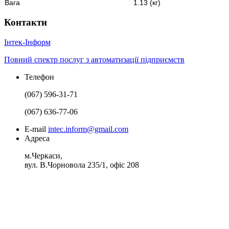
Вага
1.13 (кг)
Контакти
І
нтек-
І
нформ
Повний спектр послуг з автоматизації підприємств
Телефон
(067) 596-31-71
(067) 636-77-06
E-mail
intec.inform@gmail.com
Адреса
м.Черкаси,
вул. В.Чорновола 235/1, офіс 208