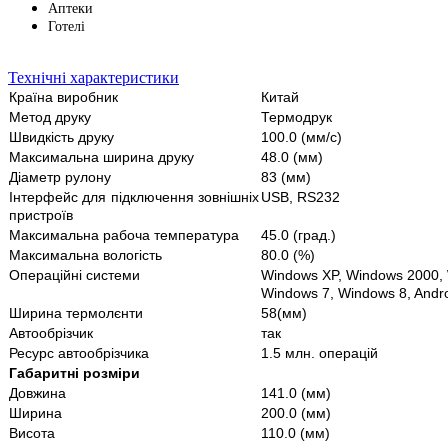
Аптеки
Готелі
Технічні характеристики
Країна виробник
Китай
Метод друку
Термодрук
Швидкість друку
100.0 (мм/с)
Максимальна ширина друку
48.0 (мм)
Діаметр рулону
83 (мм)
Інтерфейс для підключення зовнішніх
USB, RS232
пристроїв
Максимальна рабоча температура
45.0 (град.)
Максимальна вологість
80.0 (%)
Операційні системи
Windows XP, Windows 2000, 
Windows 7, Windows 8, Andr
Ширина термолєнти
58(мм)
Автообрізчик
так
Ресурс автообрізчика
1.5 млн. операцій
Габаритні розміри
Довжина
141.0 (мм)
Ширина
200.0 (мм)
Висота
110.0 (мм)