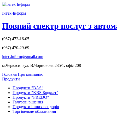
І
нтек-
І
нформ
Повний спектр послуг з автом
(067)
472-16-05
(067)
470-29-69
intec.inform@gmail.com
м.Черкаси, вул. В.Чорновола 235/1, офіс 208
Головна
Про компанію
Продукти
Продукти "BAS"
Продукти "KBS Бюджет"
Продукти "FREDO"
Галузеві рішення
Продукти інших вендорів
Торгівельне обладнання