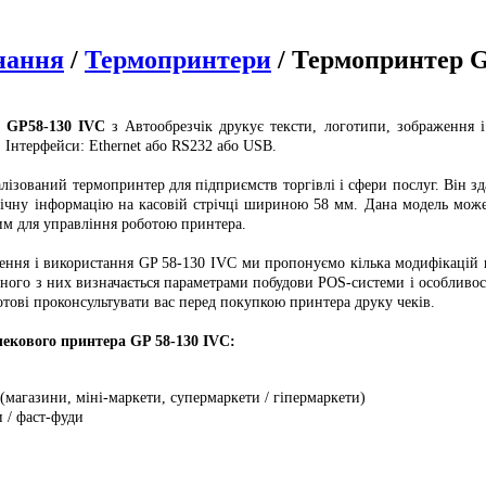
нання
/
Термопринтери
/ Термопринтер G
в GP58-130 IVC
з Автообрезчік друкує тексти, логотипи, зображення і
Інтерфейси: Ethernet або RS232 або USB.
алізований термопринтер для підприємств торгівлі і сфери послуг. Він зд
фічну інформацію на касовій стрічці шириною 58 мм.
Дана модель може 
им для управління роботою принтера.
ення і використання GP 58-130 IVC ми пропонуємо кілька модифікацій 
жного з них визначається параметрами побудови
POS-системи і особливос
отові проконсультувати вас перед покупкою принтера друку чеків.
екового принтера GP 58-130 IVC:
(магазини, міні-маркети, супермаркети / гіпермаркети)
и / фаст-фуди