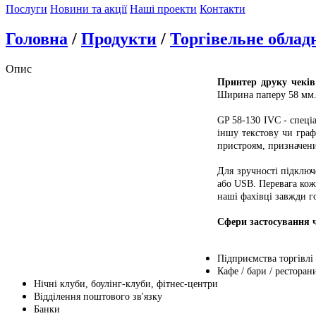
Послуги
Новини та акції
Наші проекти
Контакти
Головна
/
Продукти
/
Торгівельне облад
Опис
Принтер друку чекі
Ширина паперу 58 мм. 
GP 58-130 IVC - спеці
іншу текстову чи гра
пристроям, призначен
Для зручності підключ
або USB. Перевага ко
наші фахівці завжди г
Сфери застосування ч
Підприємства торгівлі 
Кафе / бари / ресторан
Нічні клуби, боулінг-клуби, фітнес-центри
Відділення поштового зв'язку
Банки