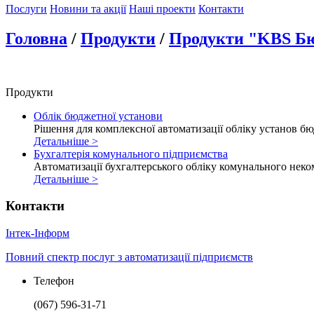
Послуги
Новини та акції
Наші проекти
Контакти
Головна
/
Продукти
/
Продукти "KBS Б
Продукти
Облік бюджетної установи
Рішення для комплексної автоматизації обліку установ бю
Детальнiше >
Бухгалтерія комунального підприємства
Автоматизації бухгалтерського обліку комунального нек
Детальнiше >
Контакти
І
нтек-
І
нформ
Повний спектр послуг з автоматизації підприємств
Телефон
(067) 596-31-71