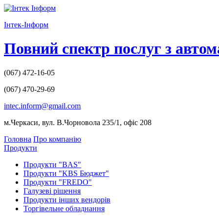
І
нтек-
І
нформ
Повний спектр послуг з автом
(067)
472-16-05
(067)
470-29-69
intec.inform@gmail.com
м.Черкаси, вул. В.Чорновола 235/1, офіс 208
Головна
Про компанію
Продукти
Продукти "BAS"
Продукти "KBS Бюджет"
Продукти "FREDO"
Галузеві рішення
Продукти інших вендорів
Торгівельне обладнання